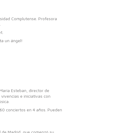
ersidad Complutense. Profesora
.
t.
lta un ángel!
María Esteban, director de
vivencias e iniciativas con
sica.
e 60 conciertos en 4 años. Pueden
il de Madrid, que comenzó su