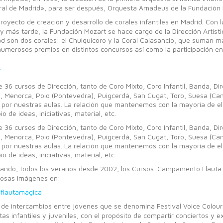
ral de Madrid», para ser después, Orquesta Amadeus de la Fundación 
ecto de creación y desarrollo de corales infantiles en Madrid. Con la 
y más tarde, la Fundación Mozart se hace cargo de la Dirección Artístic
ad son dos corales: el Chuiquicoro y la Coral Calasancio, que suman 
merosos premios en distintos concursos así como la participación en 
/
36 cursos de Dirección, tanto de Coro Mixto, Coro Infantil, Banda, Di
, Menorca, Poio (Pontevedra), Puigcerdá, San Cugat, Toro, Suesa (Can
por nuestras aulas. La relación que mantenemos con la mayoría de el
de ideas, iniciativas, material, etc.
36 cursos de Dirección, tanto de Coro Mixto, Coro Infantil, Banda, Di
, Menorca, Poio (Pontevedra), Puigcerdá, San Cugat, Toro, Suesa (Can
por nuestras aulas. La relación que mantenemos con la mayoría de el
de ideas, iniciativas, material, etc.
izando, todos los veranos desde 2002, los Cursos-Campamento Flauta
iosas imágenes en:
sflautamagica
e intercambios entre jóvenes que se denomina Festival Voice Colours,
as infantiles y juveniles, con el propósito de compartir conciertos y 