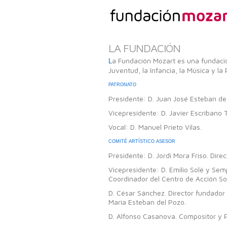
LA FUNDACIÓN
a Fundación Mozart es una fundación
L
Juventud, la Infancia, la Música y l
PATRONATO
Presidente: D. Juan José Esteban de 
Vicepresidente: D. Javier Escribano 
Vocal: D. Manuel Prieto Vilas.
COMITÉ ARTÍSTICO ASESOR
Presidente: D. Jordi Mora Friso. Dir
Vicepresidente: D. Emilio Solé y Sem
Coordinador del Centro de Acción Soc
D. César Sánchez. Director fundador 
María Esteban del Pozo.
D. Alfonso Casanova. Compositor y 