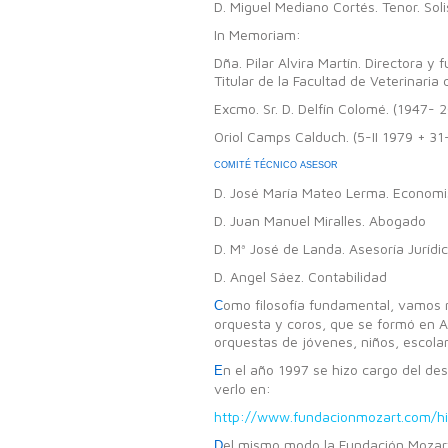
D. Miguel Mediano Cortés. Tenor. Sol
In Memoriam:
Dña. Pilar Alvira Martín. Directora 
Titular de la Facultad de Veterinari
Excmo. Sr. D. Delfín Colomé. (1947- 2
Oriol Camps Calduch. (5-II 1979 + 31-
COMITÉ TÉCNICO ASESOR
D. José María Mateo Lerma. Economis
D. Juan Manuel Miralles. Abogado
D. Mª José de Landa. Asesoría Jurídi
D. Angel Sáez. Contabilidad
omo filosofía fundamental, vamos m
C
orquesta y coros, que se formó en Al
orquestas de jóvenes, niños, escola
n el año 1997 se hizo cargo del de
E
verlo en:
http://www.fundacionmozart.com/his
el mismo modo la Fundación Mozart 
D