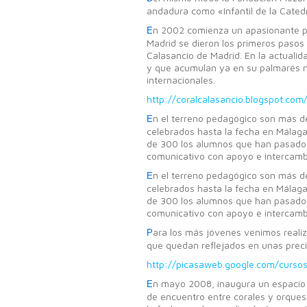
andadura como «Infantil de la Cated
n 2002 comienza un apasionante proy
E
Madrid se dieron los primeros pasos 
Calasancio de Madrid. En la actualid
y que acumulan ya en su palmarés nu
internacionales.
http://coralcalasancio.blogspot.com
n el terreno pedagógico son más de 
E
celebrados hasta la fecha en Málaga
de 300 los alumnos que han pasado 
comunicativo con apoyo e intercambio 
n el terreno pedagógico son más de 
E
celebrados hasta la fecha en Málaga
de 300 los alumnos que han pasado 
comunicativo con apoyo e intercambio 
ara los más jóvenes venimos real
P
que quedan reflejados en unas prec
http://picasaweb.google.com/curso
n mayo 2008, inaugura un espacio d
E
de encuentro entre corales y orquest