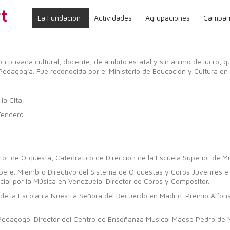
La Fundación
Actividades
Agrupaciones
Campam
 privada cultural, docente, de ámbito estatal y sin ánimo de lucro, q
a Pedagogía. Fue reconocida por el Ministerio de Educación y Cultura en
la Cita.
Tendero.
ector de Orquesta, Catedrático de Dirección de la Escuela Superior de
pere. Miembro Directivo del Sistema de Orquestas y Coros Juveniles e 
ial por la Música en Venezuela. Director de Coros y Compositor.
de la Escolanía Nuestra Señora del Recuerdo en Madrid. Premio Alfonso
Pedagogo. Director del Centro de Enseñanza Musical Maese Pedro de 