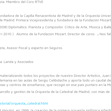
ista. Miembro del Coro RTVE
y fundadora de la Capilla Renacentista de Madrid y de la Orquesta Univ
a de Madrid. Primera Vicepresidenta y fundadora de la Fundación Mozart
008) Diplomático. Pianista y Compositor. Crítico de Arte, Música y Balle
I-2010 ) . Alumno de la Fundación Mozart. Director de coros . ¡ Nos fa
ta, Asesor Fiscal y experto en Seguros.
ca. Landa y Asociados
aterializando todos los proyectos de nuestro Director Artístico, Juan 
emania en las aulas de Sergiu Celibidache y aporta todo un caudal de 
nías y centros de enseñanza, que recogió en ese país puntero en la Mú
sarrollo y gestión de la Orquesta de la Catedral de Madrid, con más d
torial/orquesta_catedral.html
impulsó, en 1999, la creación de la primera orquesta sinfónica infant