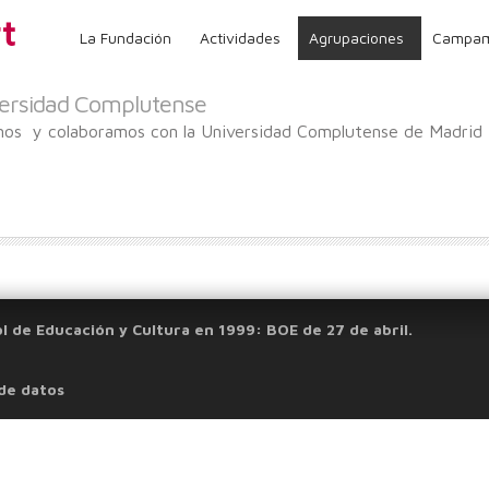
La Fundación
Actividades
Agrupaciones
Campam
ersidad Complutense
mos y colaboramos con la Universidad Complutense de Madrid
l de Educación y Cultura en 1999: BOE de 27 de abril.
 de datos